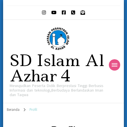
SD Islam Al
Azhar 4
Mewujudkan Peserta Didik Berprestasi Tinggi Berbasis
Informasi dan teknologi,Berbudaya Berlandaskan Iman
dan Taqwa
Beranda
Profil