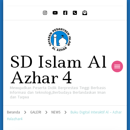
SD Islam Al
Azhar 4
Mewujudkan Peserta Didik Berprestasi Tinggi Berbasis
Informasi dan teknologi,Berbudaya Berlandaskan Iman
dan Taqwa
Beranda
GALERI
NEWS
Buku Digital Interaktif Al – Azhar
#alazhar4