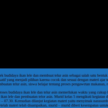
 budidaya ikan lele dan membuat telur asin sebagai salah satu bentu
katif yang menjadi pilihan karena cocok dan sesuai dengan materi ajar 
embuatan telur asin, siswa belajar tentang proses pengawetan makanan,
roses budidaya ikan lele dan telur asin memerlukan waktu yang cukup
 ikan lele dan pembuatan telor asin. Murid kelas 5 mengikuti kegiatan d
0 – 07.30. Kemudian dilanjut kegiatan materi yaitu menyimak narasum
 Setelah materi telah disampaikan, murid – murid diberi kesempatan u