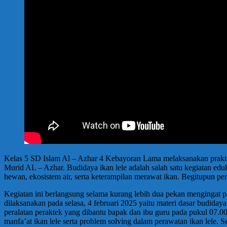
Kelas 5 SD Islam Al – Azhar 4 Kebayoran Lama melaksanakan praktek
Murid AL – Azhar. Budidaya ikan lele adalah salah satu kegiatan edu
hewan, ekosistem air, serta keterampilan merawat ikan. Begitupun p
Kegiatan ini berlangsung selama kurang lebih dua pekan mengingat p
dilaksanakan pada selasa, 4 februari 2025 yaitu materi dasar budidaya
peralatan peraktek yang dibantu bapak dan ibu guru pada pukul 07.0
manfa’at ikan lele serta problem solving dalam perawatan ikan lele.