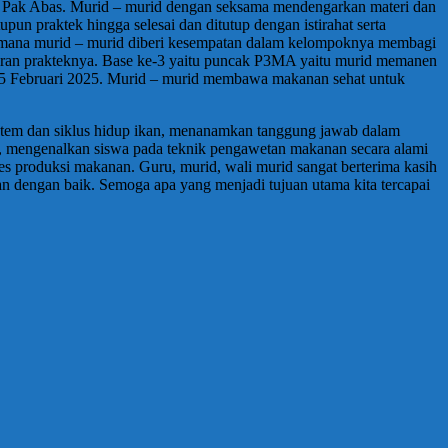
oleh Pak Abas. Murid – murid dengan seksama mendengarkan materi dan
un praktek hingga selesai dan ditutup dengan istirahat serta
ang mana murid – murid diberi kesempatan dalam kelompoknya membagi
oran prakteknya. Base ke-3 yaitu puncak P3MA yaitu murid memanen
sa, 25 Februari 2025. Murid – murid membawa makanan sehat untuk
sistem dan siklus hidup ikan, menanamkan tanggung jawab dalam
, mengenalkan siswa pada teknik pengawetan makanan secara alami
s produksi makanan. Guru, murid, wali murid sangat berterima kasih
an dengan baik. Semoga apa yang menjadi tujuan utama kita tercapai