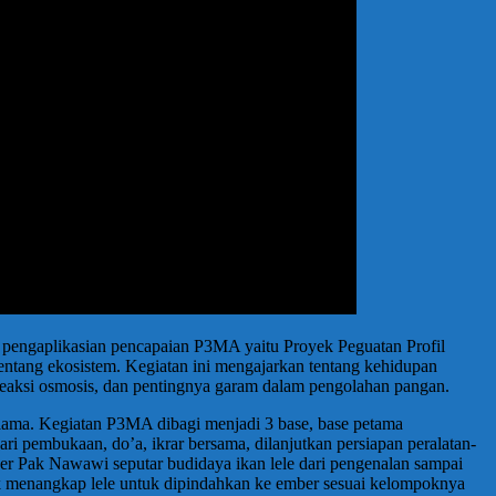
k pengaplikasian pencapaian P3MA yaitu Proyek Peguatan Profil
tentang ekosistem. Kegiatan ini mengajarkan tentang kehidupan
 reaksi osmosis, dan pentingnya garam dalam pengolahan pangan.
 lama. Kegiatan P3MA dibagi menjadi 3 base, base petama
ari pembukaan, do’a, ikrar bersama, dilanjutkan persiapan peralatan-
ber Pak Nawawi seputar budidaya ikan lele dari pengenalan sampai
ntuk menangkap lele untuk dipindahkan ke ember sesuai kelompoknya