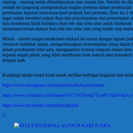
masing – masing untuk dibudidayakan atau ternak lele. Setelah itu 
setelah itu langsung mempraktekan bagian pertama dalam pembuatan tel
pembuatan laporan sementara hasil praktek hari pertama. Base ke-2
tugas untuk memberi pakan ikan dan penyimpanan dan pemantauan pe
dan menikmati hasil budidaya ikan lele dan telur asin untuk dinikma
menemani teman makan ikan lele dan telur asin yang sudah siap maka
Murid – murid sangat menikmati edukasi ini sesuai dengan tujuan pr
merawat makhluk hidup, mengembangkan keterampilan dasar dalam bu
dalam pembuatan telor asin, mengajarkan konsep osmosis dalam ilmu 
kepada segala pihak yang telah membantu baik materil atau immateril
dengan baik.
Kunjungi media sosial kami untuk melihat berbagai kegiatan dan berit
https://www.instagram.com/sdialazhar4kebayoranlama
https://www.youtube.com/channel/UCSV9Smfq7T-jn8Y5uzlVhdA/v
https://www.facebook.com/alfour.jakarta