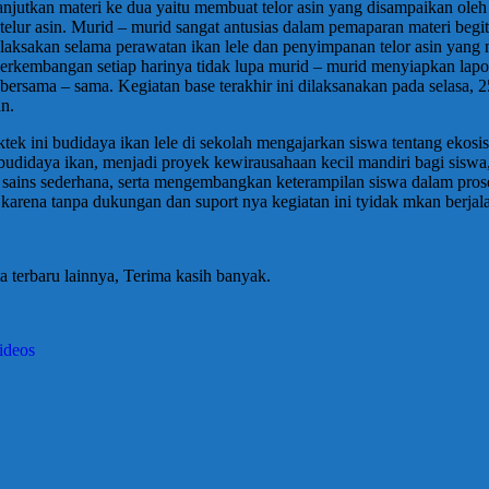
dilanjutkan materi ke dua yaitu membuat telor asin yang disampaikan 
ur asin. Murid – murid sangat antusias dalam pemaparan materi begitup
 dilaksakan selama perawatan ikan lele dan penyimpanan telor asin y
rkembangan setiap harinya tidak lupa murid – murid menyiapkan lap
ti bersama – sama. Kegiatan base terakhir ini dilaksanakan pada sela
n.
aktek ini budidaya ikan lele di sekolah mengajarkan siswa tentang eko
didaya ikan, menjadi proyek kewirausahaan kecil mandiri bagi siswa
sains sederhana, serta mengembangkan keterampilan siswa dalam prose
 karena tanpa dukungan dan suport nya kegiatan ini tyidak mkan berjal
a terbaru lainnya, Terima kasih banyak.
ideos