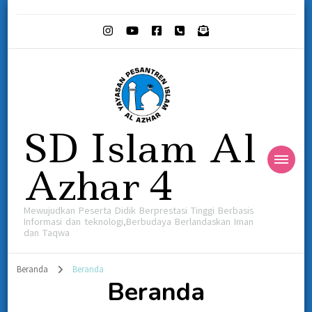
SD Islam Al
Azhar 4
Mewujudkan Peserta Didik Berprestasi Tinggi Berbasis
Informasi dan teknologi,Berbudaya Berlandaskan Iman
dan Taqwa
Beranda
Beranda
Beranda