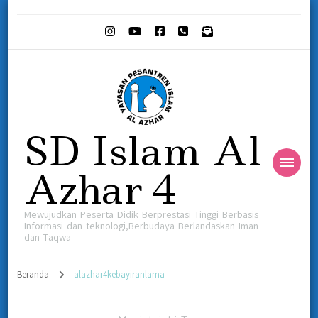
SD Islam Al
Azhar 4
Mewujudkan Peserta Didik Berprestasi Tinggi Berbasis
Informasi dan teknologi,Berbudaya Berlandaskan Iman
dan Taqwa
Beranda
alazhar4kebayiranlama