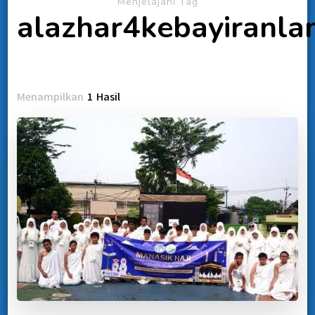
Menjelajahi Tag
alazhar4kebayiranl
Menampilkan
1 Hasil