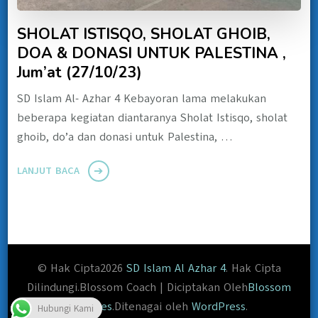
SHOLAT ISTISQO, SHOLAT GHOIB,
DOA & DONASI UNTUK PALESTINA ,
Jum’at (27/10/23)
SD Islam Al- Azhar 4 Kebayoran lama melakukan
beberapa kegiatan diantaranya Sholat Istisqo, sholat
ghoib, do’a dan donasi untuk Palestina, …
LANJUT BACA
© Hak Cipta2026
SD Islam Al Azhar 4
. Hak Cipta
Dilindungi.
Blossom Coach | Diciptakan Oleh
Blossom
Themes
.Ditenagai oleh
WordPress
.
Hubungi Kami