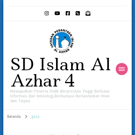
SD Islam Al
Azhar 4
Mewujudkan Peserta Didik Berprestasi Tinggi Berbasis
Informasi dan teknologi,Berbudaya Berlandaskan Iman
dan Taqwa
Beranda
gaza