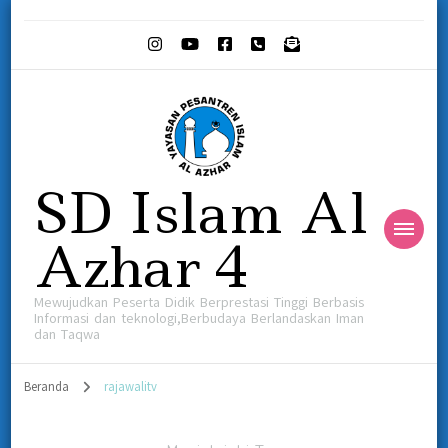
SD Islam Al
Azhar 4
Mewujudkan Peserta Didik Berprestasi Tinggi Berbasis
Informasi dan teknologi,Berbudaya Berlandaskan Iman
dan Taqwa
Beranda
rajawalitv