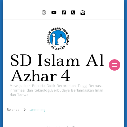
SD Islam Al
Azhar 4
Mewujudkan Peserta Didik Berprestasi Tinggi Berbasis
Informasi dan teknologi,Berbudaya Berlandaskan Iman
dan Taqwa
Beranda
swimming