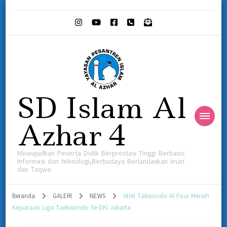
SD Islam Al
Azhar 4
Mewujudkan Peserta Didik Berprestasi Tinggi Berbasis
Informasi dan teknologi,Berbudaya Berlandaskan Iman
dan Taqwa
Beranda
GALERI
NEWS
Atlet Takwondo Al Four Meraih
Kejuaraan Liga Taekwondo Se-DKI Jakarta