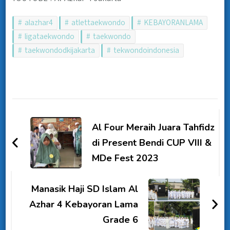
alazhar4
atlettaekwondo
KEBAYORANLAMA
ligataekwondo
taekwondo
taekwondodkijakarta
tekwondoindonesia
Al Four Meraih Juara Tahfidz
di Present Bendi CUP VIII &
MDe Fest 2023
Manasik Haji SD Islam Al
Azhar 4 Kebayoran Lama
Grade 6