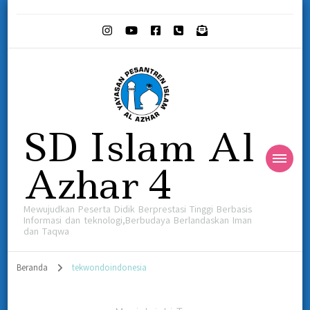
SD Islam Al
Azhar 4
Mewujudkan Peserta Didik Berprestasi Tinggi Berbasis
Informasi dan teknologi,Berbudaya Berlandaskan Iman
dan Taqwa
Beranda
tekwondoindonesia