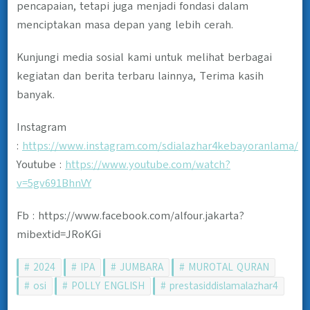
pencapaian, tetapi juga menjadi fondasi dalam
menciptakan masa depan yang lebih cerah.
Kunjungi media sosial kami untuk melihat berbagai
kegiatan dan berita terbaru lainnya, Terima kasih
banyak.
Instagram
:
https://www.instagram.com/sdialazhar4kebayoranlama/
Youtube :
https://www.youtube.com/watch?
v=5gv691BhnVY
Fb : https://www.facebook.com/alfour.jakarta?
mibextid=JRoKGi
2024
IPA
JUMBARA
MUROTAL QURAN
osi
POLLY ENGLISH
prestasiddislamalazhar4