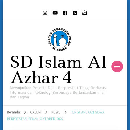
SD Islam Al
Azhar 4
Mewujudkan Peserta Didik Berprestasi Tinggi Berbasis
Informasi dan teknologi,Berbudaya Berlandaskan Iman
dan Taqwa
Beranda
GALERI
NEWS
PENGHARGAAN SISWA
BERPRESTASI PEKAN OKTOBER 2024