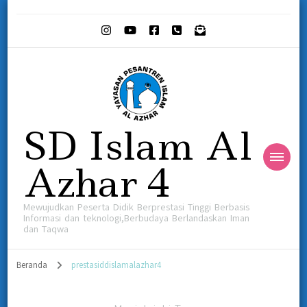
SD Islam Al
Azhar 4
Mewujudkan Peserta Didik Berprestasi Tinggi Berbasis
Informasi dan teknologi,Berbudaya Berlandaskan Iman
dan Taqwa
Beranda
prestasiddislamalazhar4