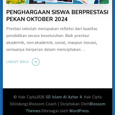
PENGHARGAAN SISWA BERPRESTASI
PEKAN OKTOBER 2024
Prestasi sekolah merupakan refleksi dari kualitas
pendidikan secara keseluruhan. Baik prestasi
akademik, non-akademik, sosial, maupun inovasi,
semuanya berperan dalam menciptakan …
LANJUT BACA
© Hak Cipta2026
SD Islam Al Azhar 4
. Hak Cipta
Dilindungi.
Blossom Coach | Diciptakan Oleh
Blossom
Themes
.Ditenagai oleh
WordPress
.